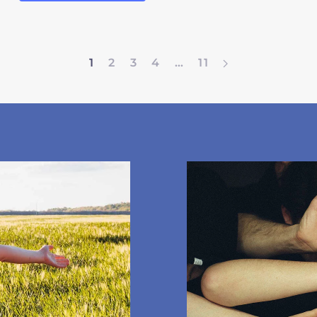
1
2
3
4
…
11